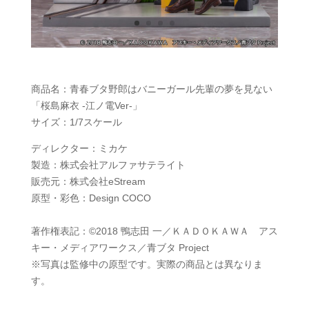
商品名：青春ブタ野郎はバニーガール先輩の夢を見ない
「桜島麻衣 -江ノ電Ver-」
サイズ：1/7スケール
ディレクター：ミカケ
製造：株式会社アルファサテライト
販売元：株式会社eStream
原型・彩色：Design COCO
著作権表記：©2018 鴨志田 一／ＫＡＤＯＫＡＷＡ アス
キー・メディアワークス／青ブタ Project
※写真は監修中の原型です。実際の商品とは異なりま
す。